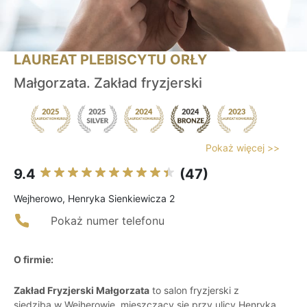
LAUREAT PLEBISCYTU ORŁY
Małgorzata. Zakład fryzjerski
Pokaż więcej >>
9.4
(47)
Wejherowo, Henryka Sienkiewicza 2
Pokaż numer telefonu
O firmie:
Zakład Fryzjerski Małgorzata
to salon fryzjerski z
siedzibą w Wejherowie, mieszczący się przy ulicy Henryka