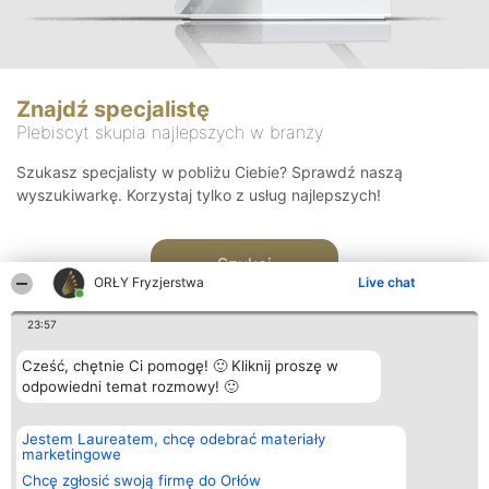
Znajdź specjalistę
Plebiscyt skupia najlepszych w branży
Szukasz specjalisty w pobliżu Ciebie? Sprawdź naszą
wyszukiwarkę. Korzystaj tylko z usług najlepszych!
Szukaj
ORŁY Fryzjerstwa
Live chat
23:57
Cześć, chętnie Ci pomogę! 🙂 Kliknij proszę w
odpowiedni temat rozmowy! 🙂
Organizator plebiscytu
Plebiscyt
Kontakt
Jestem Laureatem, chcę odebrać materiały
Bright Side Solutions sp. z o.
Laureaci
Kontakt
marketingowe
o. sp. k.
Lista
ul. Ruska 22
wszystkich
Chcę zgłosić swoją firmę do Orłów