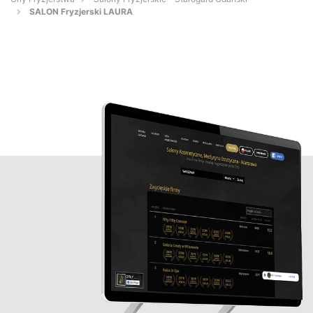
SALON Fryzjerski LAURA