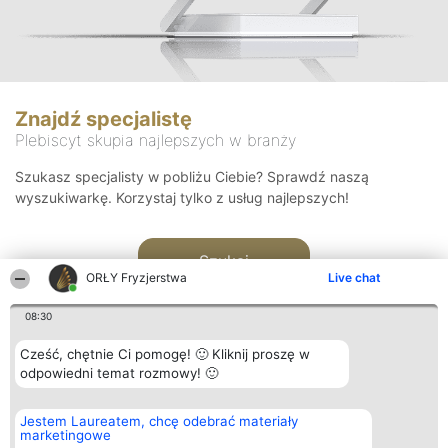
Znajdź specjalistę
Plebiscyt skupia najlepszych w branży
Szukasz specjalisty w pobliżu Ciebie? Sprawdź naszą
wyszukiwarkę. Korzystaj tylko z usług najlepszych!
Szukaj
ORŁY Fryzjerstwa
Live chat
08:30
Cześć, chętnie Ci pomogę! 🙂 Kliknij proszę w
odpowiedni temat rozmowy! 🙂
Organizator plebiscytu
Plebiscyt
Kontakt
Jestem Laureatem, chcę odebrać materiały
Bright Side Solutions sp. z o.
Laureaci
Kontakt
marketingowe
o. sp. k.
Lista