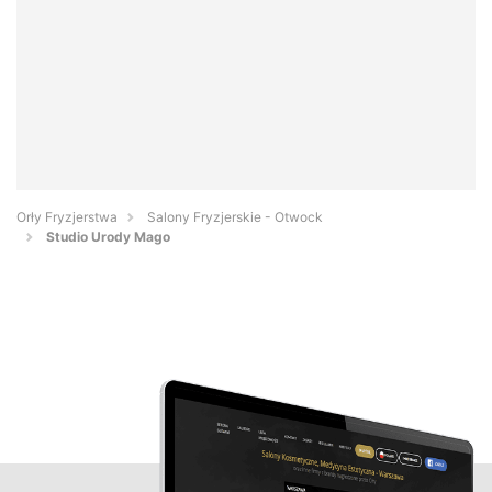
Orły Fryzjerstwa
Salony Fryzjerskie - Otwock
Studio Urody Mago