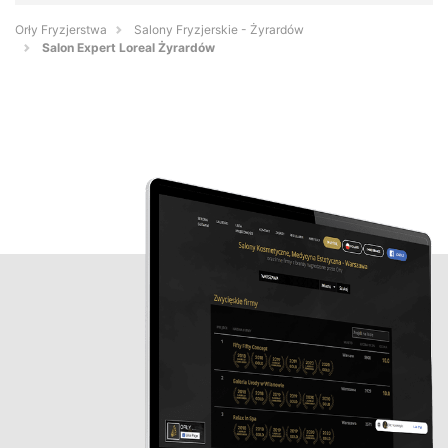
Orły Fryzjerstwa
Salony Fryzjerskie - Żyrardów
Salon Expert Loreal Żyrardów