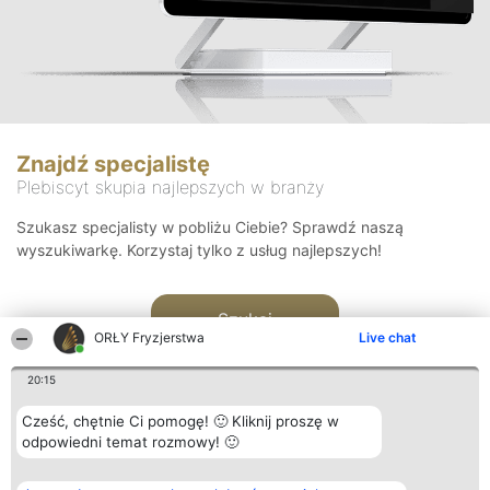
Znajdź specjalistę
Plebiscyt skupia najlepszych w branży
Szukasz specjalisty w pobliżu Ciebie? Sprawdź naszą
wyszukiwarkę. Korzystaj tylko z usług najlepszych!
Szukaj
ORŁY Fryzjerstwa
Live chat
20:15
Cześć, chętnie Ci pomogę! 🙂 Kliknij proszę w
odpowiedni temat rozmowy! 🙂
Organizator plebiscytu
Plebiscyt
Kontakt