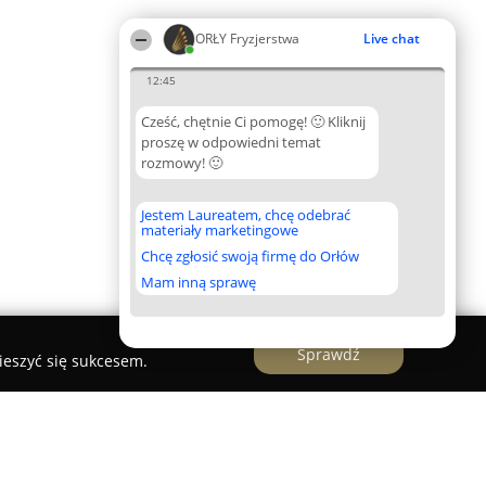
ORŁY Fryzjerstwa
Live chat
12:45
Cześć, chętnie Ci pomogę! 🙂 Kliknij
proszę w odpowiedni temat
rozmowy! 🙂
Jestem Laureatem, chcę odebrać
materiały marketingowe
Chcę zgłosić swoją firmę do Orłów
Mam inną sprawę
Sprawdź
ieszyć się sukcesem.