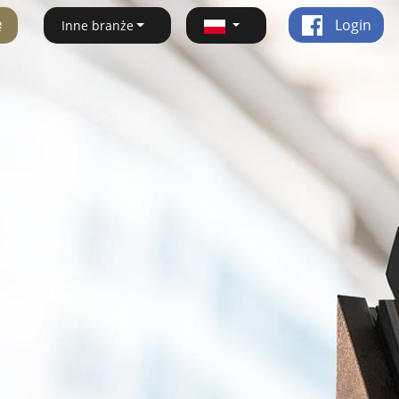
ę
Login
Inne branże