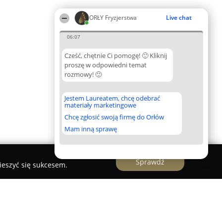
ORŁY Fryzjerstwa
Live chat
06:07
Cześć, chętnie Ci pomogę! 🙂 Kliknij
proszę w odpowiedni temat
rozmowy! 🙂
Jestem Laureatem, chcę odebrać
materiały marketingowe
Chcę zgłosić swoją firmę do Orłów
Mam inną sprawę
Sprawdź
ieszyć się sukcesem.