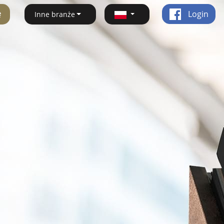
ę
Login
Inne branże