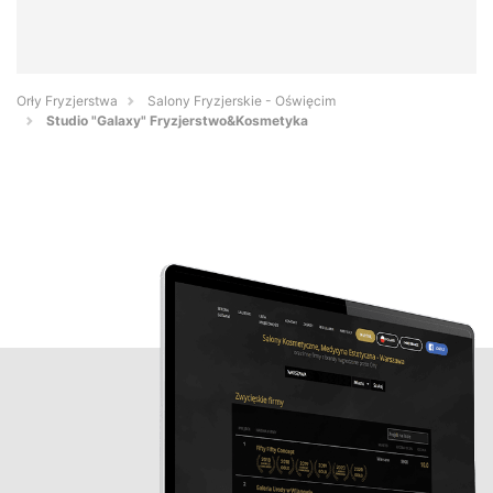
Orły Fryzjerstwa
Salony Fryzjerskie - Oświęcim
Studio "Galaxy" Fryzjerstwo&Kosmetyka