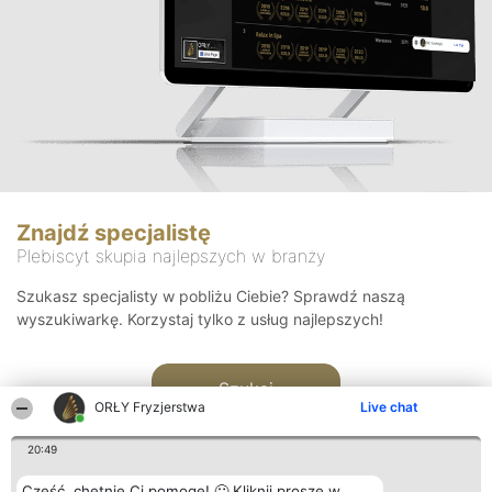
Znajdź specjalistę
Plebiscyt skupia najlepszych w branży
Szukasz specjalisty w pobliżu Ciebie? Sprawdź naszą
wyszukiwarkę. Korzystaj tylko z usług najlepszych!
Szukaj
ORŁY Fryzjerstwa
Live chat
20:49
Cześć, chętnie Ci pomogę! 🙂 Kliknij proszę w