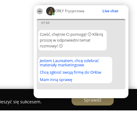
ORŁY Fryzjerstwa
Live chat
07:50
Cześć, chętnie Ci pomogę! 🙂 Kliknij
proszę w odpowiedni temat
rozmowy! 🙂
Jestem Laureatem, chcę odebrać
materiały marketingowe
Chcę zgłosić swoją firmę do Orłów
Mam inną sprawę
Sprawdź
ieszyć się sukcesem.