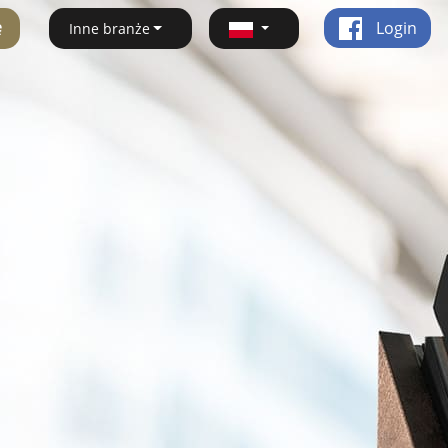
ę
Login
Inne branże