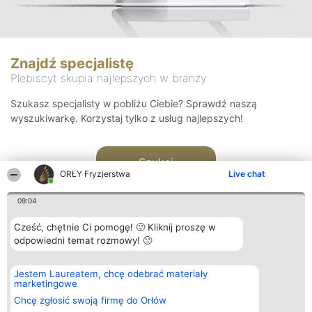
Znajdź specjalistę
Plebiscyt skupia najlepszych w branży
Szukasz specjalisty w pobliżu Ciebie? Sprawdź naszą
wyszukiwarkę. Korzystaj tylko z usług najlepszych!
Szukaj
ORŁY Fryzjerstwa
Live chat
09:04
Cześć, chętnie Ci pomogę! 🙂 Kliknij proszę w
odpowiedni temat rozmowy! 🙂
Organizator plebiscytu
Plebiscyt
Kontakt
Jestem Laureatem, chcę odebrać materiały
Bright Side Solutions sp. z o.
Laureaci
Kontakt
marketingowe
o. sp. k.
Lista
ul. Ruska 22
wszystkich
Chcę zgłosić swoją firmę do Orłów
Wrocław 50-079
Laureatów