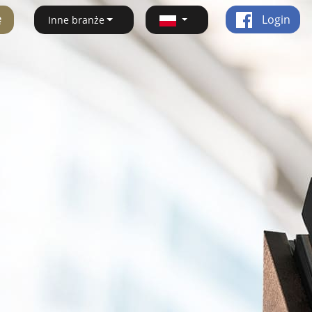
ę
Login
Inne branże