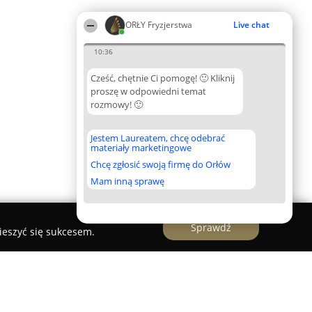
ORŁY Fryzjerstwa
Live chat
10:36
Cześć, chętnie Ci pomogę! 🙂 Kliknij
proszę w odpowiedni temat
rozmowy! 🙂
Jestem Laureatem, chcę odebrać
materiały marketingowe
Chcę zgłosić swoją firmę do Orłów
Mam inną sprawę
Sprawdź
ieszyć się sukcesem.