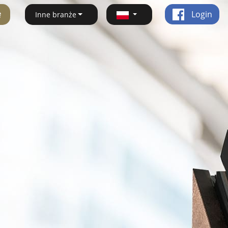
ę
Login
Inne branże