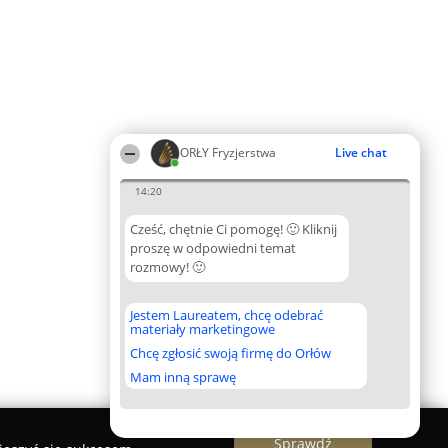
ORŁY Fryzjerstwa
Live chat
14:20
Cześć, chętnie Ci pomogę! 🙂 Kliknij
proszę w odpowiedni temat
rozmowy! 🙂
Jestem Laureatem, chcę odebrać
materiały marketingowe
Chcę zgłosić swoją firmę do Orłów
Mam inną sprawę
Sprawdź