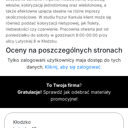
włosów, koloryzację jednotonową oraz wielotonową, a
także efektowne upięcia idealne na różne imprezy
okolicznościowe. W studiu fryzur Karkula klient może się
również poddać koloryzacji nietypowej, jak fiolety,
niebieskości czy czerwienie. Pracownia otwarta jest od
poniedziałku do soboty w godzinach 8:00-00:00 przy
ulicy Lutyckiej 8 w Kłodzku.
Oceny na poszczególnych stronach
Tylko zalogowani użytkownicy maja dostęp do tych
danych.
Kliknij, aby się zalogować.
To Twoja firma
?
Gratulacje!
Sprawdź jak odebrać materiały
promocyjne!
Kłodzko