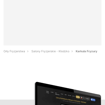
Orły Fryzjerstwa
Salony Fryzjerskie - Kłodzko
Karkula Fryzury