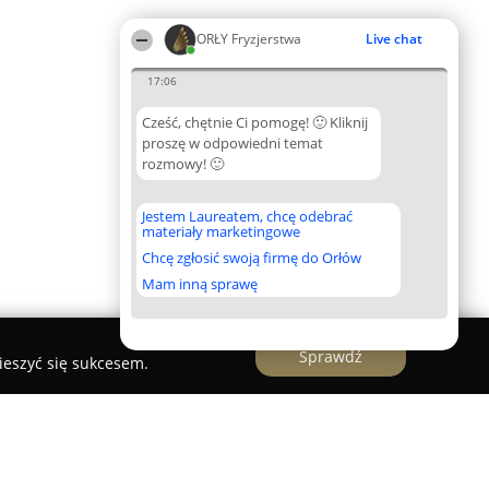
ORŁY Fryzjerstwa
Live chat
17:06
Cześć, chętnie Ci pomogę! 🙂 Kliknij
proszę w odpowiedni temat
rozmowy! 🙂
Jestem Laureatem, chcę odebrać
materiały marketingowe
Chcę zgłosić swoją firmę do Orłów
Mam inną sprawę
Sprawdź
ieszyć się sukcesem.