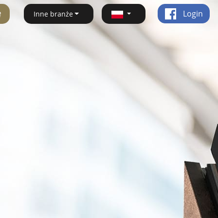
ę
Login
Inne branże