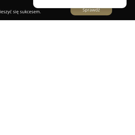
Sprawdź
ieszyć się sukcesem.
cy Księdza Kardynała Stefana Wyszyńskiego 19,
erski, funkcjonujący od wielu lat i ceniony wśród
yzjerski Jolanta Olszewska
łączy profesjonalizm
ą atmosferą panującą w lokalu, co wpływa na
tów podczas każdej wizyty.
ą jakość realizowanych strzyżeń oraz
zące pielęgnacji i stylizacji włosów.
ię w indywidualne podejście do klienta, co
kty końcowe i satysfakcję z usługi. Wielu