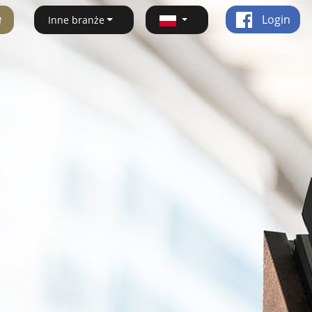
ę
Login
Inne branże