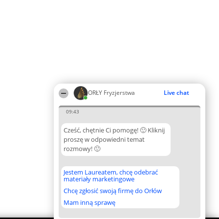
ORŁY Fryzjerstwa
Live chat
09:43
Cześć, chętnie Ci pomogę! 🙂 Kliknij
proszę w odpowiedni temat
rozmowy! 🙂
Jestem Laureatem, chcę odebrać
materiały marketingowe
Chcę zgłosić swoją firmę do Orłów
Mam inną sprawę