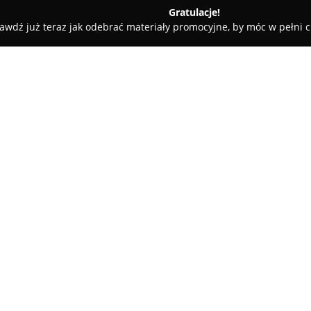
Gratulacje!
awdź już teraz jak odebrać materiały promocyjne, by móc w pełni c
Jolanta Olszewska. Fryzjer
O firmie:
W centrum Działdowa, przy uli
znajduje się uznany salon fryzj
mieszkańców miasta.
Zakład fr
świadczonych usług z przyjazn
Pokaż więcej >>
pozytywne doświadczenia klien
Salon wyróżnia dbałość o wysok
specjalistyczne doradztwo dotyc
ego 19
Doświadczony zespół angażuje s
przekłada się na oczekiwane efe