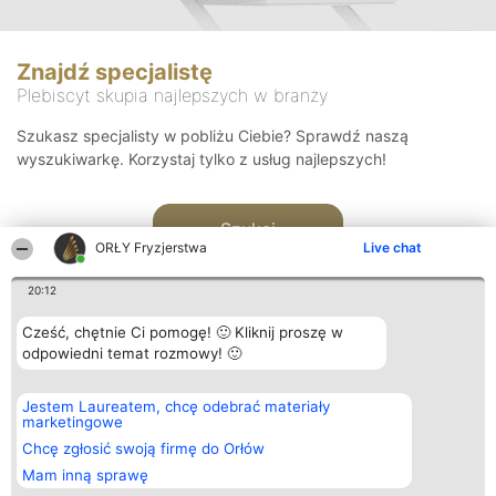
Znajdź specjalistę
Plebiscyt skupia najlepszych w branży
Szukasz specjalisty w pobliżu Ciebie? Sprawdź naszą
wyszukiwarkę. Korzystaj tylko z usług najlepszych!
Szukaj
ORŁY Fryzjerstwa
Live chat
20:12
Cześć, chętnie Ci pomogę! 🙂 Kliknij proszę w
odpowiedni temat rozmowy! 🙂
Organizator plebiscytu
Plebiscyt
Kontakt
Jestem Laureatem, chcę odebrać materiały
Bright Side Solutions sp. z o.
Laureaci
Kontakt
marketingowe
o. sp. k.
Lista
ul. Ruska 22
wszystkich
Chcę zgłosić swoją firmę do Orłów
Wrocław 50-079
Laureatów
Mam inną sprawę
KRS 0000749100 | Regon
Zasady
381313360 | NIP 8943132676
Regulamin