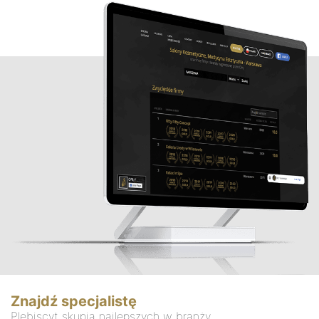
Znajdź specjalistę
Plebiscyt skupia najlepszych w branży