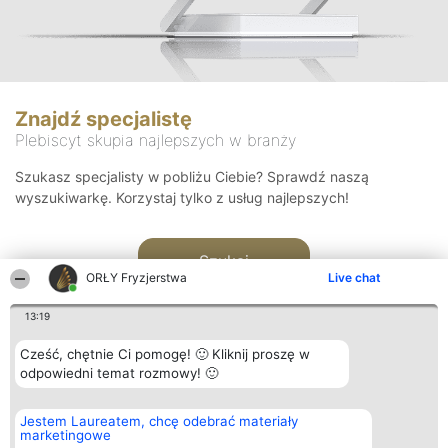
Znajdź specjalistę
Plebiscyt skupia najlepszych w branży
Szukasz specjalisty w pobliżu Ciebie? Sprawdź naszą
wyszukiwarkę. Korzystaj tylko z usług najlepszych!
Szukaj
ORŁY Fryzjerstwa
Live chat
13:19
Cześć, chętnie Ci pomogę! 🙂 Kliknij proszę w
odpowiedni temat rozmowy! 🙂
Organizator plebiscytu
Plebiscyt
Kontakt
Jestem Laureatem, chcę odebrać materiały
Bright Side Solutions sp. z o.
Laureaci
Kontakt
marketingowe
o. sp. k.
Lista