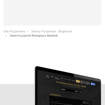
Orły Fryzjerstwa
Salony Fryzjerskie - Bogatynia
Salon fryzjerski Remigiusz Mańdok