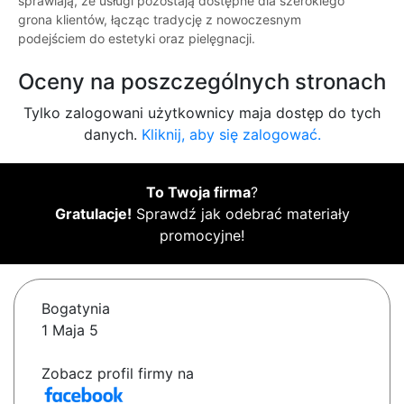
sprawiają, że usługi pozostają dostępne dla szerokiego
grona klientów, łącząc tradycję z nowoczesnym
podejściem do estetyki oraz pielęgnacji.
Oceny na poszczególnych stronach
Tylko zalogowani użytkownicy maja dostęp do tych
danych.
Kliknij, aby się zalogować.
To Twoja firma
?
Gratulacje!
Sprawdź jak odebrać materiały
promocyjne!
Bogatynia
1 Maja 5
Zobacz profil firmy na