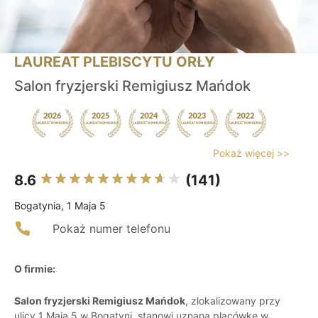
LAUREAT PLEBISCYTU ORŁY
Salon fryzjerski Remigiusz Mańdok
Pokaż więcej >>
8.6
(141)
Bogatynia, 1 Maja 5
Pokaż numer telefonu
O firmie:
Salon fryzjerski Remigiusz Mańdok
, zlokalizowany przy
ulicy 1 Maja 5 w Bogatyni, stanowi uznaną placówkę w