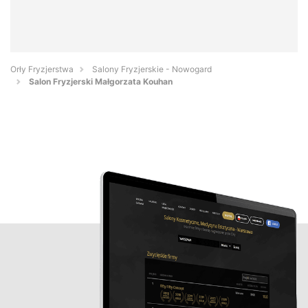
Orły Fryzjerstwa
Salony Fryzjerskie - Nowogard
Salon Fryzjerski Małgorzata Kouhan