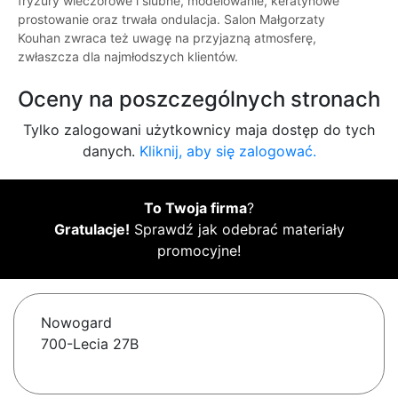
fryzury wieczorowe i ślubne, modelowanie, keratynowe
prostowanie oraz trwała ondulacja. Salon Małgorzaty
Kouhan zwraca też uwagę na przyjazną atmosferę,
zwłaszcza dla najmłodszych klientów.
Oceny na poszczególnych stronach
Tylko zalogowani użytkownicy maja dostęp do tych
danych.
Kliknij, aby się zalogować.
To Twoja firma
?
Gratulacje!
Sprawdź jak odebrać materiały
promocyjne!
Nowogard
700-Lecia 27B