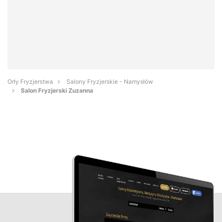
Orły Fryzjerstwa
Salony Fryzjerskie - Namysłów
Salon Fryzjerski Zuzanna