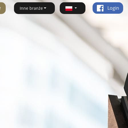
ę
Login
Inne branże