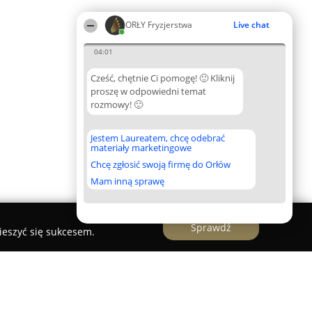
ORŁY Fryzjerstwa
Live chat
04:01
Cześć, chętnie Ci pomogę! 🙂 Kliknij
proszę w odpowiedni temat
rozmowy! 🙂
Jestem Laureatem, chcę odebrać
materiały marketingowe
Chcę zgłosić swoją firmę do Orłów
Mam inną sprawę
Sprawdź
ieszyć się sukcesem.