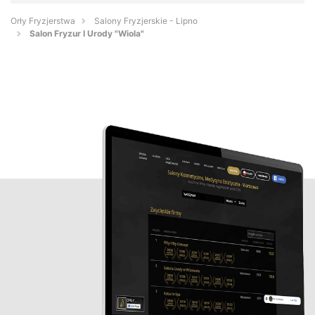
Orły Fryzjerstwa
Salony Fryzjerskie - Lipno
Salon Fryzur I Urody "Wiola"