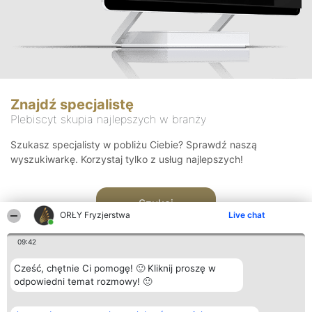
Znajdź specjalistę
Plebiscyt skupia najlepszych w branży
Szukasz specjalisty w pobliżu Ciebie? Sprawdź naszą
wyszukiwarkę. Korzystaj tylko z usług najlepszych!
Szukaj
ORŁY Fryzjerstwa
Live chat
09:42
Cześć, chętnie Ci pomogę! 🙂 Kliknij proszę w
odpowiedni temat rozmowy! 🙂
Organizator plebiscytu
Plebiscyt
Kontakt