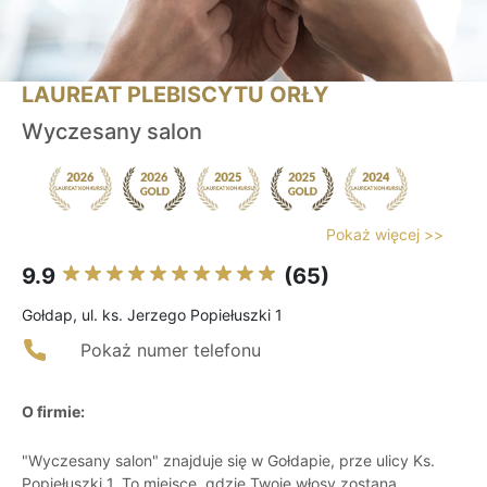
LAUREAT PLEBISCYTU ORŁY
Wyczesany salon
Pokaż więcej >>
9.9
(65)
Gołdap, ul. ks. Jerzego Popiełuszki 1
Pokaż numer telefonu
O firmie:
"Wyczesany salon" znajduje się w Gołdapie, prze ulicy Ks.
Popiełuszki 1. To miejsce, gdzie Twoje włosy zostaną