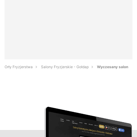
Orły Fryzjerstwa
Salony Fryzjerskie - Gołdap
Wyczesany salon