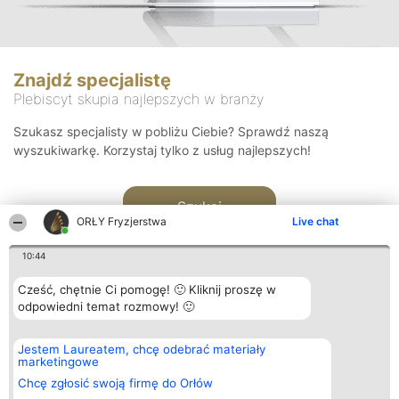
Znajdź specjalistę
Plebiscyt skupia najlepszych w branży
Szukasz specjalisty w pobliżu Ciebie? Sprawdź naszą
wyszukiwarkę. Korzystaj tylko z usług najlepszych!
Szukaj
ORŁY Fryzjerstwa
Live chat
10:44
Cześć, chętnie Ci pomogę! 🙂 Kliknij proszę w
odpowiedni temat rozmowy! 🙂
Organizator plebiscytu
Plebiscyt
Kontakt
Jestem Laureatem, chcę odebrać materiały
Bright Side Solutions sp. z o.
Laureaci
Kontakt
marketingowe
o. sp. k.
Lista
ul. Ruska 22
wszystkich
Chcę zgłosić swoją firmę do Orłów
Wrocław 50-079
Laureatów