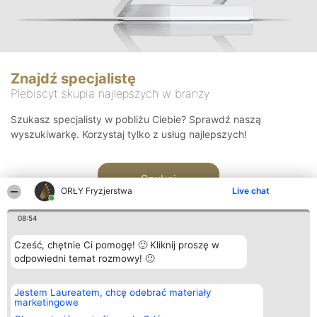
Znajdź specjalistę
Plebiscyt skupia najlepszych w branży
Szukasz specjalisty w pobliżu Ciebie? Sprawdź naszą
wyszukiwarkę. Korzystaj tylko z usług najlepszych!
Szukaj
ORŁY Fryzjerstwa
Live chat
08:54
Cześć, chętnie Ci pomogę! 🙂 Kliknij proszę w
odpowiedni temat rozmowy! 🙂
Organizator plebiscytu
Plebiscyt
Kontakt
Jestem Laureatem, chcę odebrać materiały
Bright Side Solutions sp. z o.
Laureaci
Kontakt
marketingowe
o. sp. k.
Lista
ul. Ruska 22
wszystkich