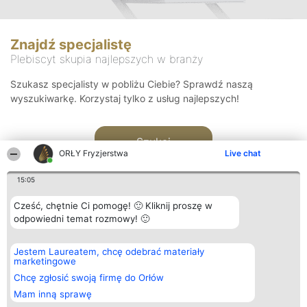
Znajdź specjalistę
Plebiscyt skupia najlepszych w branży
Szukasz specjalisty w pobliżu Ciebie? Sprawdź naszą
wyszukiwarkę. Korzystaj tylko z usług najlepszych!
Szukaj
ORŁY Fryzjerstwa
Live chat
15:05
Cześć, chętnie Ci pomogę! 🙂 Kliknij proszę w
odpowiedni temat rozmowy! 🙂
Organizator plebiscytu
Plebiscyt
Kontakt
Jestem Laureatem, chcę odebrać materiały
Bright Side Solutions sp. z o.
Laureaci
Kontakt
marketingowe
o. sp. k.
Lista
ul. Ruska 22
wszystkich
Chcę zgłosić swoją firmę do Orłów
Wrocław 50-079
Laureatów
Mam inną sprawę
KRS 0000749100 | Regon
Zasady
381313360 | NIP 8943132676
Regulamin