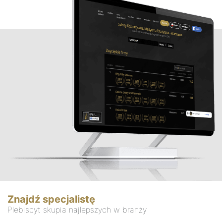
Znajdź specjalistę
Plebiscyt skupia najlepszych w branży