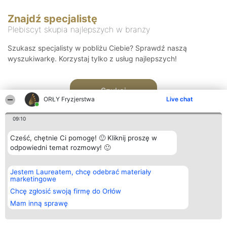
Znajdź specjalistę
Plebiscyt skupia najlepszych w branży
Szukasz specjalisty w pobliżu Ciebie? Sprawdź naszą
wyszukiwarkę. Korzystaj tylko z usług najlepszych!
Szukaj
ORŁY Fryzjerstwa
Live chat
09:10
Cześć, chętnie Ci pomogę! 🙂 Kliknij proszę w
odpowiedni temat rozmowy! 🙂
Organizator plebiscytu
Plebiscyt
Kontakt
Jestem Laureatem, chcę odebrać materiały
Bright Side Solutions sp. z o.
Laureaci
Kontakt
marketingowe
o. sp. k.
Lista
ul. Ruska 22
wszystkich
Chcę zgłosić swoją firmę do Orłów
Wrocław 50-079
Laureatów
Mam inną sprawę
KRS 0000749100 | Regon
Zasady
381313360 | NIP 8943132676
Regulamin
+48 508 492 400
Polityka
Prywatności