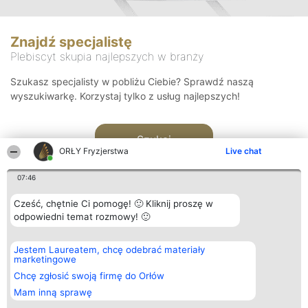
Znajdź specjalistę
Plebiscyt skupia najlepszych w branży
Szukasz specjalisty w pobliżu Ciebie? Sprawdź naszą
wyszukiwarkę. Korzystaj tylko z usług najlepszych!
Szukaj
ORŁY Fryzjerstwa
Live chat
07:46
Cześć, chętnie Ci pomogę! 🙂 Kliknij proszę w
odpowiedni temat rozmowy! 🙂
Organizator plebiscytu
Plebiscyt
Kontakt
Jestem Laureatem, chcę odebrać materiały
Bright Side Solutions sp. z o.
Laureaci
Kontakt
marketingowe
o. sp. k.
Lista
ul. Ruska 22
wszystkich
Chcę zgłosić swoją firmę do Orłów
Wrocław 50-079
Laureatów
Mam inną sprawę
KRS 0000749100 | Regon
Zasady
381313360 | NIP 8943132676
Regulamin