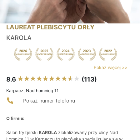
LAUREAT PLEBISCYTU ORŁY
KAROLA
Pokaż więcej >>
8.6
(113)
Karpacz, Nad Łomnicą 11
Pokaż numer telefonu
O firmie:
Salon fryzjerski
KAROLA
zlokalizowany przy ulicy Nad
Łomnicą 11 w Karpaczu to placówka specjalizująca się w