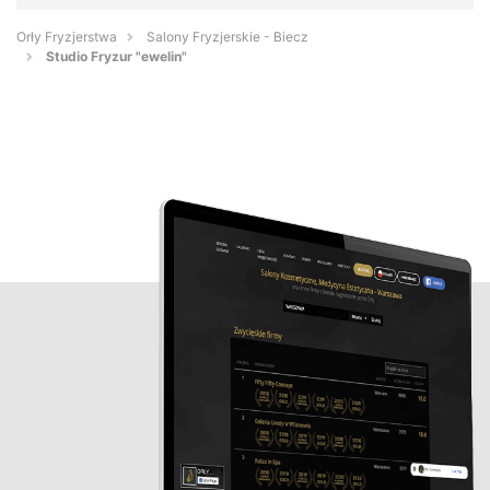
Orły Fryzjerstwa
Salony Fryzjerskie - Biecz
Studio Fryzur "ewelin"