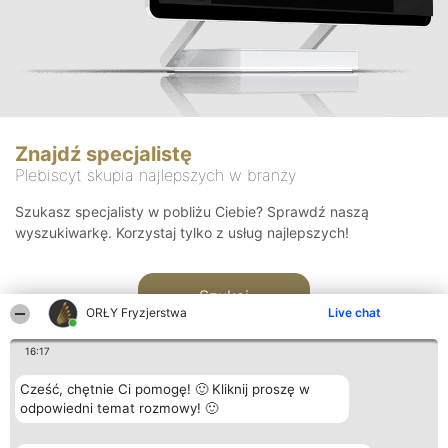
Znajdź specjalistę
Plebiscyt skupia najlepszych w branży
Szukasz specjalisty w pobliżu Ciebie? Sprawdź naszą
wyszukiwarkę. Korzystaj tylko z usług najlepszych!
Szukaj
ORŁY Fryzjerstwa
Live chat
16:17
Cześć, chętnie Ci pomogę! 🙂 Kliknij proszę w
odpowiedni temat rozmowy! 🙂
Organizator plebiscytu
Plebiscyt
Kontakt