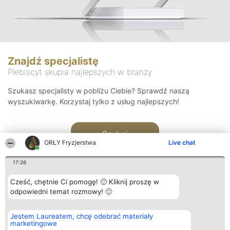
Znajdź specjalistę
Plebiscyt skupia najlepszych w branży
Szukasz specjalisty w pobliżu Ciebie? Sprawdź naszą
wyszukiwarkę. Korzystaj tylko z usług najlepszych!
Szukaj
ORŁY Fryzjerstwa
Live chat
17:26
Cześć, chętnie Ci pomogę! 🙂 Kliknij proszę w
odpowiedni temat rozmowy! 🙂
Organizator plebiscytu
Plebiscyt
Kontakt
Jestem Laureatem, chcę odebrać materiały
Bright Side Solutions sp. z o.
Laureaci
Kontakt
marketingowe
o. sp. k.
Lista