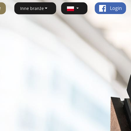
ę
Login
Inne branże