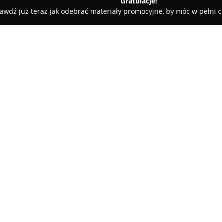
Gratulacje!
awdź już teraz jak odebrać materiały promocyjne, by móc w pełni c
Angela profesjonalny salon fryzjerski
i
O firmie:
Angela Profesjonalny Salon Fr
w Iwkowej, wyróżniający się z
samopoczucie swoich klientów. 
specjalistycznej wiedzy zapewni
Pokaż więcej >>
profesjonalnym poziomie, spro
wymagających osób.
Oferta salonu obejmuje szeroki
artystyczny baleyage, komplek
nowoczesne keratynowe prostow
doskonali swoje umiejętności, 