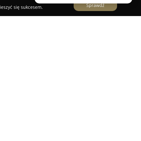
Sprawdź
ieszyć się sukcesem.
yzjerski
to ceniony salon fryzjerski zlokalizowany
aangażowaniem w dbanie o wygląd oraz dobre
Wieloletnia praktyka i wysoki poziom
ają realizację usług fryzjerskich na
stając oczekiwaniom nawet najbardziej
 wachlarz zabiegów, w tym precyzyjne strzyżenie,
sowe farbowanie, subtelne pasemka oraz
anie włosów. Zespół stylistów nieustannie
aby realizować usługi na najwyższym poziomie i