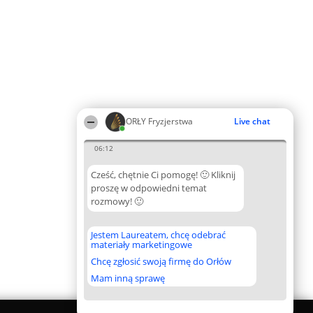
ORŁY Fryzjerstwa
Live chat
06:12
Cześć, chętnie Ci pomogę! 🙂 Kliknij
proszę w odpowiedni temat
rozmowy! 🙂
Jestem Laureatem, chcę odebrać
materiały marketingowe
Chcę zgłosić swoją firmę do Orłów
Mam inną sprawę