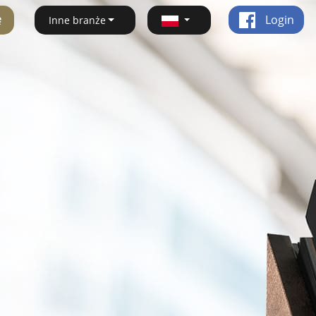
ę
Login
Inne branże