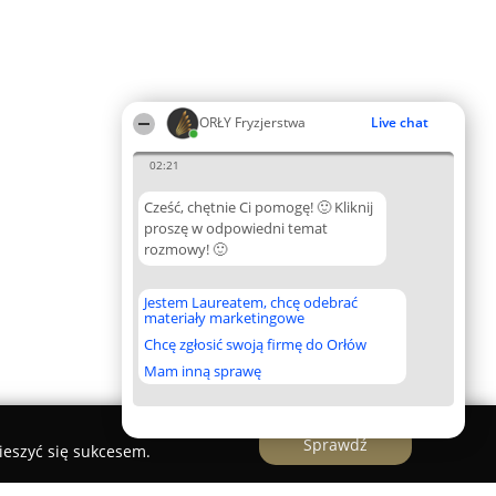
ORŁY Fryzjerstwa
Live chat
02:21
Cześć, chętnie Ci pomogę! 🙂 Kliknij
proszę w odpowiedni temat
rozmowy! 🙂
Jestem Laureatem, chcę odebrać
materiały marketingowe
Chcę zgłosić swoją firmę do Orłów
Mam inną sprawę
Sprawdź
ieszyć się sukcesem.