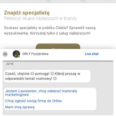
Znajdź specjalistę
Plebiscyt skupia najlepszych w branży
Szukasz specjalisty w pobliżu Ciebie? Sprawdź naszą
wyszukiwarkę. Korzystaj tylko z usług najlepszych!
Szukaj
ORŁY Fryzjerstwa
Live chat
22:10
Cześć, chętnie Ci pomogę! 🙂 Kliknij proszę w
odpowiedni temat rozmowy! 🙂
Organizator plebiscytu
Plebiscyt
Kontakt
Jestem Laureatem, chcę odebrać materiały
Bright Side Solutions sp. z o.
Laureaci
Kontakt
marketingowe
o. sp. k.
Lista
ul. Ruska 22
wszystkich
Chcę zgłosić swoją firmę do Orłów
Wrocław 50-079
Laureatów
Mam inną sprawę
KRS 0000749100 | Regon
Zasady
381313360 | NIP 8943132676
Regulamin
+48 508 492 400
Polityka