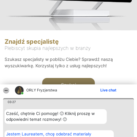
Znajdź specjalistę
Plebiscyt skupia najlepszych w branży
Szukasz specjalisty w pobliżu Ciebie? Sprawdź naszą
wyszukiwarkę. Korzystaj tylko z usług najlepszych!
Szukaj
ORŁY Fryzjerstwa
Live chat
03:27
Cześć, chętnie Ci pomogę! 🙂 Kliknij proszę w
odpowiedni temat rozmowy! 🙂
Organizator plebiscytu
Plebiscyt
Kontakt
Jestem Laureatem, chcę odebrać materiały
Bright Side Solutions sp. z o.
Laureaci
Kontakt