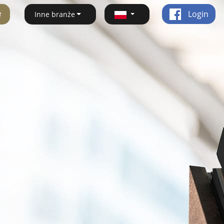
ę
Login
Inne branże