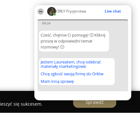
ORŁY Fryzjerstwa
Live chat
09:24
Cześć, chętnie Ci pomogę! 🙂 Kliknij
proszę w odpowiedni temat
rozmowy! 🙂
Jestem Laureatem, chcę odebrać
materiały marketingowe
Chcę zgłosić swoją firmę do Orłów
Mam inną sprawę
Sprawdź
ieszyć się sukcesem.