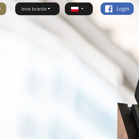
ę
Login
Inne branże