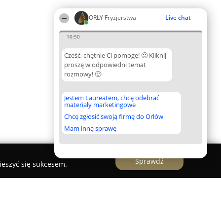
ORŁY Fryzjerstwa
Live chat
10:50
Cześć, chętnie Ci pomogę! 🙂 Kliknij
proszę w odpowiedni temat
rozmowy! 🙂
Jestem Laureatem, chcę odebrać
materiały marketingowe
Chcę zgłosić swoją firmę do Orłów
Mam inną sprawę
Sprawdź
ieszyć się sukcesem.