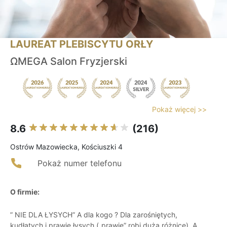
LAUREAT PLEBISCYTU ORŁY
ΩMEGA Salon Fryzjerski
Pokaż więcej >>
8.6
(216)
Ostrów Mazowiecka, Kościuszki 4
Pokaż numer telefonu
O firmie:
” NIE DLA ŁYSYCH” A dla kogo ? Dla zarośniętych,
kudłatych i prawie łysych („prawie” robi dużą różnicę). A