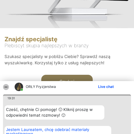
Znajdź specjalistę
Plebiscyt skupia najlepszych w branży
Szukasz specjalisty w pobliżu Ciebie? Sprawdź naszą
wyszukiwarkę. Korzystaj tylko z usług najlepszych!
Szukaj
ORŁY Fryzjerstwa
Live chat
19:31
Cześć, chętnie Ci pomogę! 🙂 Kliknij proszę w
odpowiedni temat rozmowy! 🙂
Organizator plebiscytu
Plebiscyt
Kontakt
Jestem Laureatem, chcę odebrać materiały
Bright Side Solutions sp. z o.
Laureaci
Kontakt
marketingowe