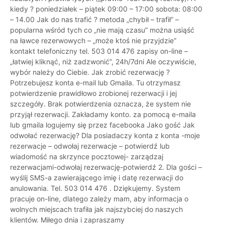
kiedy ? poniedziałek – piątek 09:00 – 17:00 sobota: 08:00
– 14.00 Jak do nas trafić ? metoda „chybił – trafił” –
popularna wśród tych co „nie mają czasu” można usiąść
na ławce rezerwowych – „może ktoś nie przyjdzie”
kontakt telefoniczny tel. 503 014 476 zapisy on-line –
„łatwiej kliknąć, niż zadzwonić”, 24h/7dni Ale oczywiście,
wybór należy do Ciebie. Jak zrobić rezerwację ?
Potrzebujesz konta e-mail lub Gmaila. Tu otrzymasz
potwierdzenie prawidłowo zrobionej rezerwacji i jej
szczegóły. Brak potwierdzenia oznacza, że system nie
przyjął rezerwacji. Zakładamy konto. za pomocą e-maila
lub gmaila logujemy się przez facebooka Jako gość Jak
odwołać rezerwację? Dla posiadaczy konta z konta -moje
rezerwacje – odwołaj rezerwacje – potwierdź lub
wiadomość na skrzynce pocztowej- zarządzaj
rezerwacjami-odwołaj rezerwację-potwierdź 2. Dla gości –
wyślij SMS-a zawierającego imię i datę rezerwacji do
anulowania. Tel. 503 014 476 . Dziękujemy. System
pracuje on-line, dlatego zależy mam, aby informacja o
wolnych miejscach trafiła jak najszybciej do naszych
klientów. Miłego dnia i zapraszamy