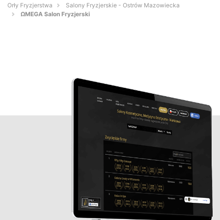
Orły Fryzjerstwa
Salony Fryzjerskie - Ostrów Mazowiecka
ΩMEGA Salon Fryzjerski