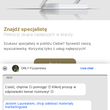
Znajdź specjalistę
Plebiscyt skupia najlepszych w branży
Szukasz specjalisty w pobliżu Ciebie? Sprawdź naszą
wyszukiwarkę. Korzystaj tylko z usług najlepszych!
Szukaj
ORŁY Fryzjerstwa
Live chat
19:57
Cześć, chętnie Ci pomogę! 🙂 Kliknij proszę w
odpowiedni temat rozmowy! 🙂
Organizator plebiscytu
Plebiscyt
Kontakt
Jestem Laureatem, chcę odebrać materiały
Bright Side Solutions sp. z o.
Laureaci
Kontakt
marketingowe
o. sp. k.
Lista