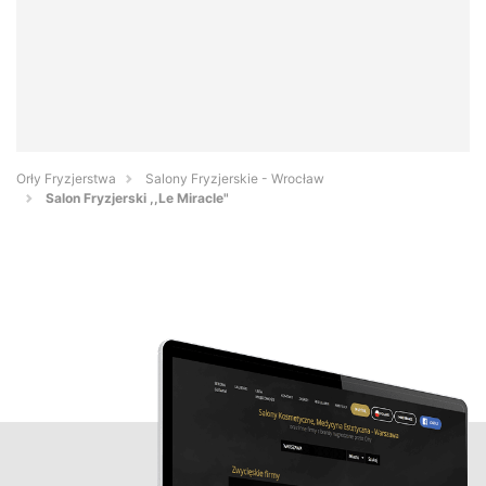
Orły Fryzjerstwa
Salony Fryzjerskie - Wrocław
Salon Fryzjerski ,,Le Miracle"