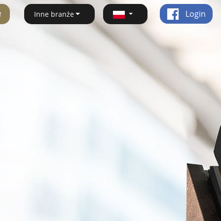
ę
Login
Inne branże