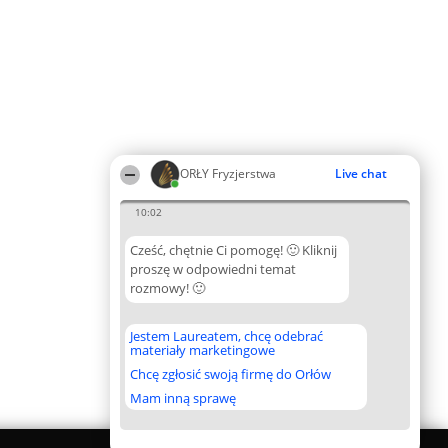
ORŁY Fryzjerstwa
Live chat
10:02
Cześć, chętnie Ci pomogę! 🙂 Kliknij
proszę w odpowiedni temat
rozmowy! 🙂
Jestem Laureatem, chcę odebrać
materiały marketingowe
Chcę zgłosić swoją firmę do Orłów
Mam inną sprawę