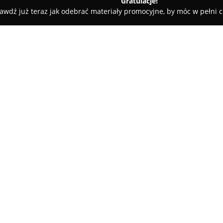
Gratulacje!
awdź już teraz jak odebrać materiały promocyjne, by móc w pełni c
Salon Fryzjerski - Krzysztofa Kołakowska
owska
O firmie:
Salon Fryzjerski Krzysztofa Koł
Wojska Polskiego 12/1, wyróżnia
połączeniu pasji i wysokiego p
uznanie klientów jako znaczące 
Pokaż więcej >>
odzwierciedleniem są liczne p
wobec usług oferowanych w ty
W
Salonie Fryzjerskim Krzysz
stosowanie nowoczesnych met
cenionych w branży. Profesjona
Permanent, są wykorzystywane