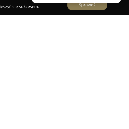
Sprawdź
ieszyć się sukcesem.
akowska, zlokalizowany w Trzebiatowie przy ulicy
 się na lokalnym rynku fryzjerskim dzięki
oziomu profesjonalizmu. Miejsce to zdobyło
centrum pielęgnacji i stylizacji włosów, czego
ozytywne recenzje oraz wysoki poziom zaufania
m salonie.
tofa Kołakowska
duży nacisk kładzie się na
od oraz sprawdzonych produktów marek
lne kosmetyki Kemon, w tym linia Actyva Coloro
 do realizacji zaawansowanych zabiegów