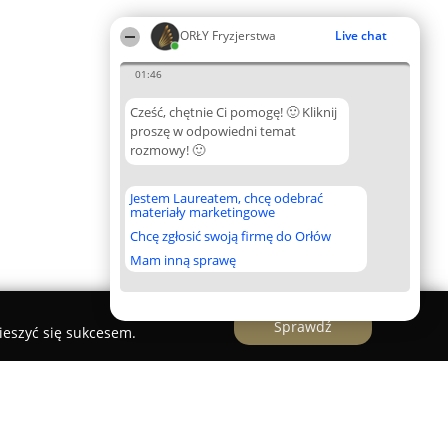
ORŁY Fryzjerstwa
Live chat
01:46
Cześć, chętnie Ci pomogę! 🙂 Kliknij
proszę w odpowiedni temat
rozmowy! 🙂
Jestem Laureatem, chcę odebrać
materiały marketingowe
Chcę zgłosić swoją firmę do Orłów
Mam inną sprawę
Sprawdź
ieszyć się sukcesem.