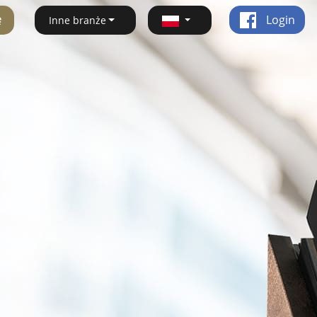
ę
Login
Inne branże