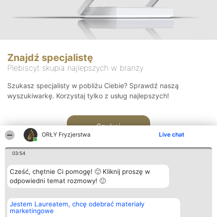
Znajdź specjalistę
Plebiscyt skupia najlepszych w branży
Szukasz specjalisty w pobliżu Ciebie? Sprawdź naszą
wyszukiwarkę. Korzystaj tylko z usług najlepszych!
Szukaj
ORŁY Fryzjerstwa
Live chat
03:54
Cześć, chętnie Ci pomogę! 🙂 Kliknij proszę w
odpowiedni temat rozmowy! 🙂
Organizator plebiscytu
Plebiscyt
Kontakt
Jestem Laureatem, chcę odebrać materiały
Bright Side Solutions sp. z o.
Laureaci
Kontakt
marketingowe
o. sp. k.
Lista