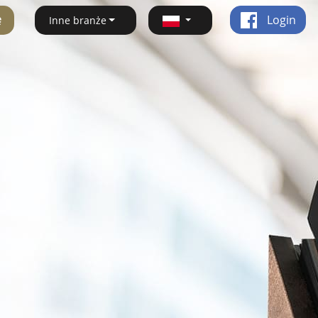
ę
Login
Inne branże