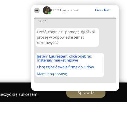
ORŁY Fryzjerstwa
Live chat
12:07
Cześć, chętnie Ci pomogę! 🙂 Kliknij
proszę w odpowiedni temat
rozmowy! 🙂
Jestem Laureatem, chcę odebrać
materiały marketingowe
Chcę zgłosić swoją firmę do Orłów
Mam inną sprawę
Sprawdź
ieszyć się sukcesem.