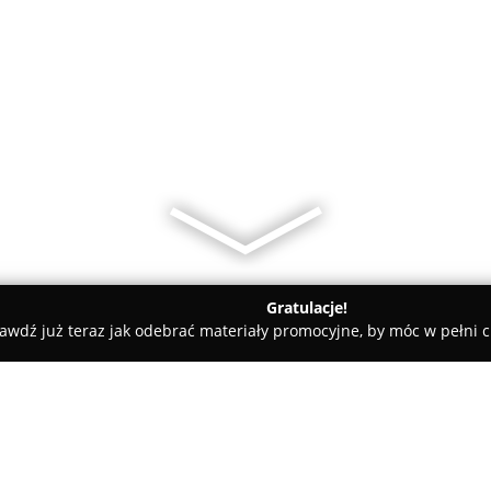
Gratulacje!
awdź już teraz jak odebrać materiały promocyjne, by móc w pełni c
Salon kosmetyczno-fryzjerski belleza