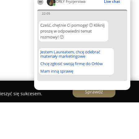
ORŁY Fryzjerstwa
Live chat
22:05
Cześć, chętnie Ci pomogę! 🙂 Kliknij
proszę w odpowiedni temat
rozmowy! 🙂
Jestem Laureatem, chcę odebrać
materiały marketingowe
Chcę zgłosić swoją firmę do Orłów
Mam inną sprawę
Sprawdź
ieszyć się sukcesem.