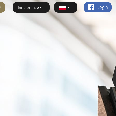
ę
Login
Inne branże