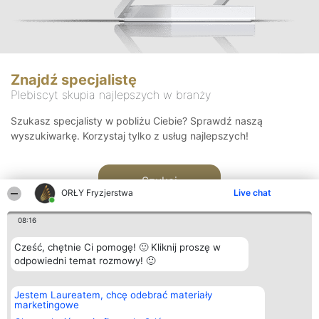
Znajdź specjalistę
Plebiscyt skupia najlepszych w branży
Szukasz specjalisty w pobliżu Ciebie? Sprawdź naszą
wyszukiwarkę. Korzystaj tylko z usług najlepszych!
Szukaj
ORŁY Fryzjerstwa
Live chat
08:16
Cześć, chętnie Ci pomogę! 🙂 Kliknij proszę w
odpowiedni temat rozmowy! 🙂
Organizator plebiscytu
Plebiscyt
Kontakt
Jestem Laureatem, chcę odebrać materiały
Bright Side Solutions sp. z o.
Laureaci
Kontakt
marketingowe
o. sp. k.
Lista
ul. Ruska 22
wszystkich