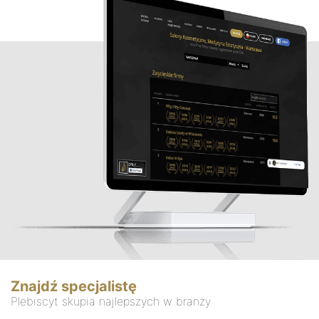
Znajdź specjalistę
Plebiscyt skupia najlepszych w branży