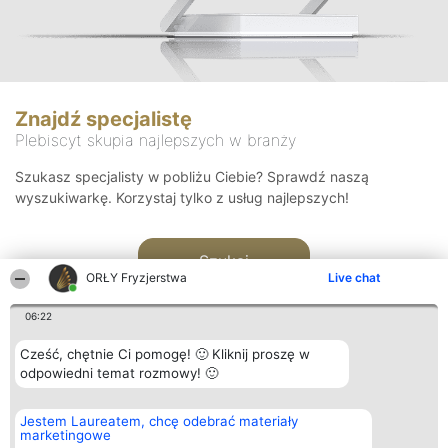
Znajdź specjalistę
Plebiscyt skupia najlepszych w branży
Szukasz specjalisty w pobliżu Ciebie? Sprawdź naszą
wyszukiwarkę. Korzystaj tylko z usług najlepszych!
Szukaj
ORŁY Fryzjerstwa
Live chat
06:22
Cześć, chętnie Ci pomogę! 🙂 Kliknij proszę w
odpowiedni temat rozmowy! 🙂
Organizator plebiscytu
Plebiscyt
Kontakt
Jestem Laureatem, chcę odebrać materiały
Bright Side Solutions sp. z o.
Laureaci
Kontakt
marketingowe
o. sp. k.
Lista