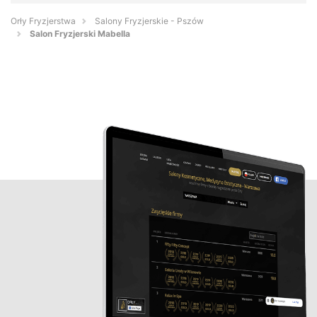
Orły Fryzjerstwa
Salony Fryzjerskie - Pszów
Salon Fryzjerski Mabella