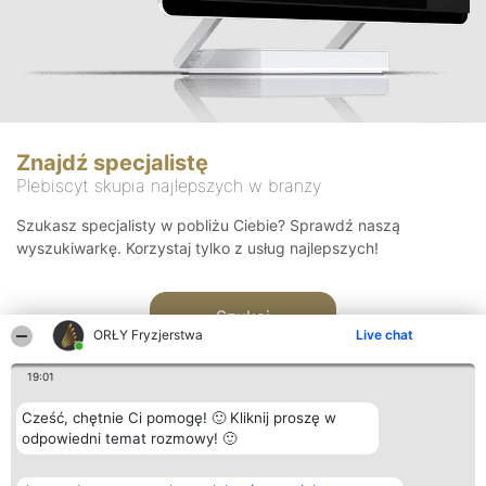
Znajdź specjalistę
Plebiscyt skupia najlepszych w branży
Szukasz specjalisty w pobliżu Ciebie? Sprawdź naszą
wyszukiwarkę. Korzystaj tylko z usług najlepszych!
Szukaj
ORŁY Fryzjerstwa
Live chat
19:01
Cześć, chętnie Ci pomogę! 🙂 Kliknij proszę w
odpowiedni temat rozmowy! 🙂
Organizator plebiscytu
Plebiscyt
Kontakt