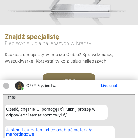
Znajdź specjalistę
Plebiscyt skupia najlepszych w branży
Szukasz specjalisty w pobliżu Ciebie? Sprawdź naszą
wyszukiwarkę. Korzystaj tylko z usług najlepszych!
Szukaj
ORŁY Fryzjerstwa
Live chat
17:55
Cześć, chętnie Ci pomogę! 🙂 Kliknij proszę w
odpowiedni temat rozmowy! 🙂
Organizator plebiscytu
Plebiscyt
Kontakt
Jestem Laureatem, chcę odebrać materiały
Bright Side Solutions sp. z o.
Laureaci
Kontakt
marketingowe
o. sp. k.
Lista